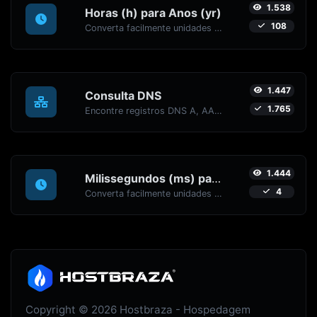
1.538
Horas (h) para Anos (yr)
108
Converta facilmente unidades de tempo de Horas (h) para Anos (yr) com este conversor fácil.
1.447
Consulta DNS
1.765
Encontre registros DNS A, AAAA, CNAME, MX, NS, TXT, SOA de um host.
1.444
Milissegundos (ms) para Minutos (min)
4
Converta facilmente unidades de tempo de Milissegundos (ms) para Minutos (min) com este conversor fácil.
Copyright © 2026 Hostbraza - Hospedagem