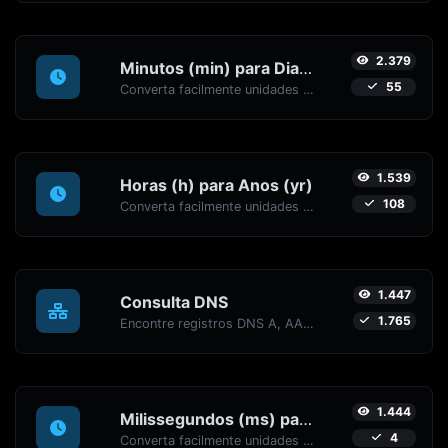
2.379
Minutos (min) para Dias (d)
55
Converta facilmente unidades de tempo de Minutos (min) para Dias (d) com este conversor fácil.
1.539
Horas (h) para Anos (yr)
108
Converta facilmente unidades de tempo de Horas (h) para Anos (yr) com este conversor fácil.
1.447
Consulta DNS
1.765
Encontre registros DNS A, AAAA, CNAME, MX, NS, TXT, SOA de um host.
1.444
Milissegundos (ms) para Minutos (min)
4
Converta facilmente unidades de tempo de Milissegundos (ms) para Minutos (min) com este conversor fácil.