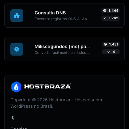
1.444
Consulta DNS
1.762
Encontre registros DNS A, AAAA, CNAME, MX, NS, TXT, SOA de um host.
1.431
Milissegundos (ms) para Minutos (min)
4
Converta facilmente unidades de tempo de Milissegundos (ms) para Minutos (min) com este conversor fácil.
Copyright © 2026 Hostbraza - Hospedagem
WordPress no Brasil.