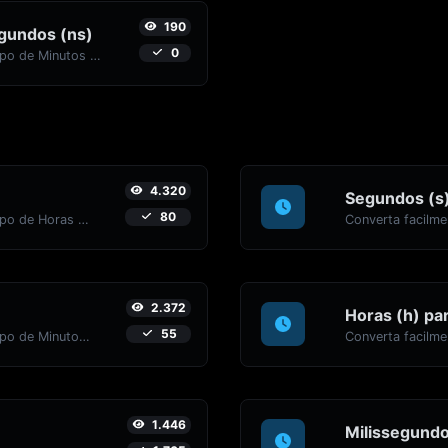
190
gundos (ns)
0
Converta facilmente unidades de tempo de Minutos (min) para Nanossegundos (ns) com este conversor fácil.
4.320
Segundos (s)
80
Converta facilmente unidades de tempo de Horas (h) para Meses (mo) com este conversor fácil.
2.372
Horas (h) pa
55
Converta facilmente unidades de tempo de Minutos (min) para Dias (d) com este conversor fácil.
1.446
Milissegundo