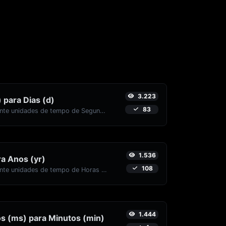
3.223
 para Dias (d)
83
Converta facilmente unidades de tempo de Segundos (s) para Dias (d) com este conversor fácil.
1.536
ra Anos (yr)
108
Converta facilmente unidades de tempo de Horas (h) para Anos (yr) com este conversor fácil.
1.444
s (ms) para Minutos (min)