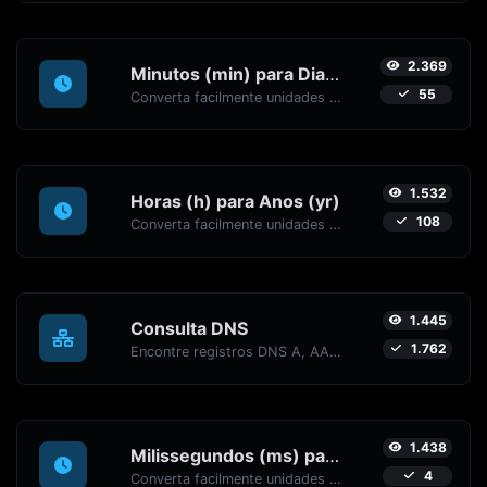
2.369
Minutos (min) para Dias (d)
55
Converta facilmente unidades de tempo de Minutos (min) para Dias (d) com este conversor fácil.
1.532
Horas (h) para Anos (yr)
108
Converta facilmente unidades de tempo de Horas (h) para Anos (yr) com este conversor fácil.
1.445
Consulta DNS
1.762
Encontre registros DNS A, AAAA, CNAME, MX, NS, TXT, SOA de um host.
1.438
Milissegundos (ms) para Minutos (min)
4
Converta facilmente unidades de tempo de Milissegundos (ms) para Minutos (min) com este conversor fácil.